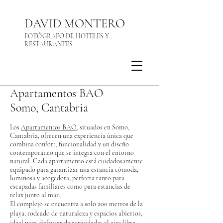
DAVID MONTERO
FOTÓGRAFO DE HOTELES Y
RESTAURANTES
Apartamentos BAO
Somo, Cantabria
Los
Apartamentos BAO
, situados en Somo,
Cantabria, ofrecen una experiencia única que
combina confort, funcionalidad y un diseño
contemporáneo que se integra con el entorno
natural. Cada apartamento está cuidadosamente
equipado para garantizar una estancia cómoda,
luminosa y acogedora, perfecta tanto para
escapadas familiares como para estancias de
relax junto al mar.
El complejo se encuentra a solo 200 metros de la
playa, rodeado de naturaleza y espacios abiertos,
ideal para disfrutar de actividades al aire libre