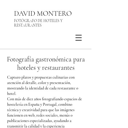
DAVID MONTERO
FOTÓGRAFO DE HOTELES Y
RESTAURANTES
Fotografía gastronómica para
hoteles y restaurantes
Capturo platos y propuestas culinarias con
atención al detalle, color y presentación,
mostrando la identidad de cada restaurante o
hotel.
Con más de diez años fotografiando espacios de
hostelería en España y Portugal, combino
técnica y creatividad para que las imágenes
funcionen en web, redes sociales, menús o
publicaciones especializadas, ayudando a
transmitir la calidad y la experiencia